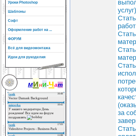
выпол
Уроки Photoshop
услуг
Шаблоны
Стать
Софт
работ
Оформление работ на ...
Стать
ФОРУМ
матер
Всё для видеомонтажа
Стать
матер
Идеи для рукоделия
Стать
испол
потре
и
ч
и
М
н
-
а
т
котор
качес
(оказ
за со
завер
Стать