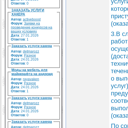
услуг
Ответов
:
0
котор
ЗАКАЗАТЬ УСЛУГИ
ХАКЕРА
прист
Автор
:
activeboost
(оказ
Форум
:
Заявки на
проведение конкурсов на
ваших условиях
3.В с
Дата
: 27.01.2026
Ответов
:
1
работ
Заказать услуги хакера
осуще
Автор
:
detmarozz
(дост
Форум
:
Разное
Дата
: 24.01.2026
техни
Ответов
:
0
течен
Моды на мебель для
майнкрафта на андроид
о вып
Автор
:
rayavaken
Форум
:
Разное
услуг
Дата
: 24.01.2026
Ответов
:
1
преду
Заказать услуги хакера
соотв
Автор
:
detmarozz
выпол
Форум
:
Разное
Дата
: 24.01.2026
(оказ
Ответов
:
0
Заказать услуги хакера
По со
Автор
:
detmarozz