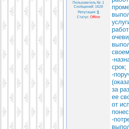
Пользователь №: 1
проме
Сообщений:
1628
Репутация:
5
выпол
Статус:
Offline
услуг
работ
очеви
выпол
своем
-назн
срок;
-пору
(оказ
за ра
ее св
от ис
понес
-потр
выпол