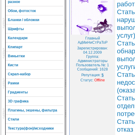
разное
работ
Стать
Обои, фотосток
наруш
Бланки / обложки
выпол
Шрифты
услуг
Календари
Главный
Стать
АдМиНиСтРаТоР
Клипарт
Зарегистрирован:
обнар
04.12.2009
Виньетки
Группа:
выпол
Администраторы
Кисти
Пользователь №: 1
услуг
Сообщений:
1628
Стать
Скрап-набор
Репутация:
5
Статус:
Offline
недос
Рамки
(оказ
Градиенты
Стать
3D графика
отдел
Плагины, экшены, фильтра
потре
Стили
Стать
отказ
Текстура(фон)/исходники