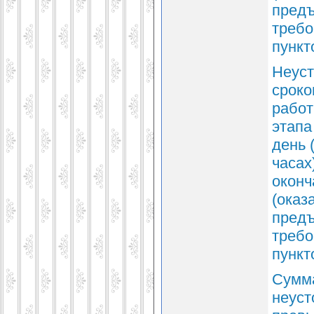
предъ
требо
пункт
Неуст
сроко
работ
этапа
день 
часах
оконч
(оказ
предъ
требо
пункт
Сумма
неуст