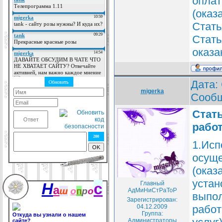
оплат
(оказ
Стать
Стать
оказа
Дата: 
migerka
Сооб
Стат
работ
200
1.Исп
осуще
(оказ
устан
Н
с
Главный
а
ш
о
п
р
о
АдМиНиСтРаТоР
выпол
Зарегистрирован:
04.12.2009
работ
Группа:
Откуда вы узнали о нашем
Администраторы
сайте?