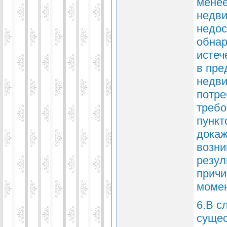
менее
недви
недос
обнар
истеч
в пре
недви
потре
требо
пункт
докаж
возни
резул
причи
момен
6.В с
сущес