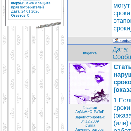
Форум
:
Закон о защите
могут
прав потребителей
Дата
: 24.01.2026
сроки
Ответов
:
0
этапо
сроки)
Дата: 
migerka
Сооб
Стать
нару
срок
(оказ
1.Есл
сроки
Главный
АдМиНиСтРаТоР
(оказ
Зарегистрирован:
04.12.2009
(или)
Группа:
работ
Администраторы