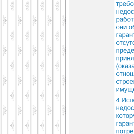
требо
недос
работ
они о
гаран
отсут
преде
приня
(оказ
отнош
строе
имуще
4.Исп
недос
котор
гаран
потре