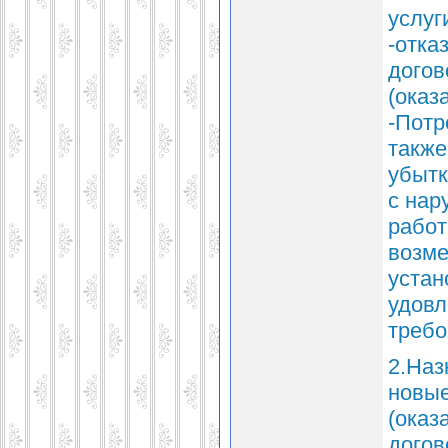
услуги
-отка
догов
(оказ
-Потр
также
убытк
с нар
работ
возме
устан
удовл
требо
2.Наз
новые
(оказ
догов