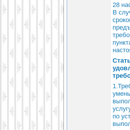
28 на
В слу
сроко
предъ
требо
пункт
насто
Стать
удов
треб
1.Тре
умень
выпол
услуг
по ус
выпол