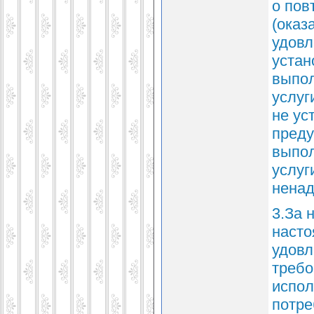
о пов
(оказ
удовл
устан
выпол
услуг
не ус
преду
выпол
услуг
ненад
3.За 
насто
удовл
требо
испол
потре