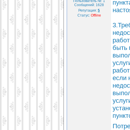
Пользователь №: 1
пункт
Сообщений:
1628
насто
Репутация:
5
Статус:
Offline
3.Тре
недос
работ
быть 
выпол
услуг
работ
если 
недос
выпол
услуг
устан
пункт
Потре