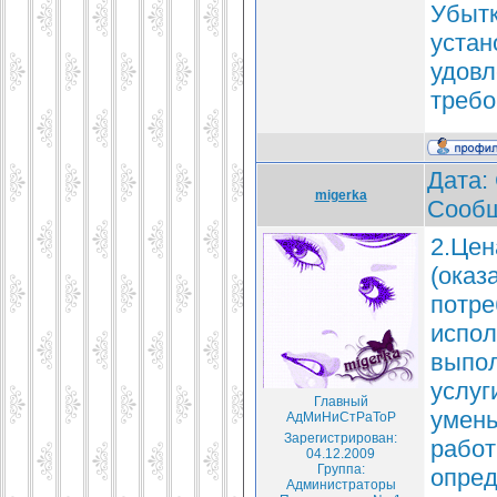
Убытк
устан
удовл
требо
Дата: 
migerka
Сооб
2.Цен
(оказ
потре
испол
выпол
услуг
Главный
умен
АдМиНиСтРаТоР
Зарегистрирован:
работ
04.12.2009
Группа:
опред
Администраторы