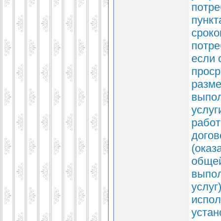
потре
пункт
сроко
потре
если 
проср
разме
выпол
услуг
работ
догов
(оказ
общей
выпол
услуг
испол
устан