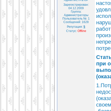
АдМиНиСтРаТоР
насто
Зарегистрирован:
04.12.2009
удовл
Группа:
испол
Администраторы
Пользователь №: 1
наруш
Сообщений:
1628
Репутация:
5
работ
Статус:
Offline
произ
непре
потре
Стать
при 
выпо
(оказ
1.Пот
недос
(оказ
своем