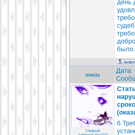
день 
удовл
требо
судеб
требо
добро
было.
Дата: 
migerka
Сооб
Стать
нару
срок
(оказ
6.Тре
устан
Главный