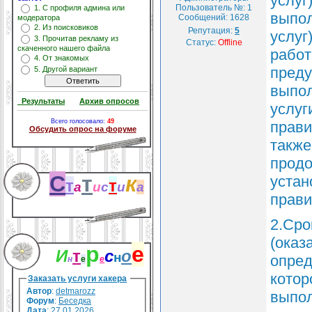
услуг
Пользователь №: 1
1. С профиля админа или
выпол
Сообщений:
1628
модератора
2. Из поисковиков
Репутация:
5
услуг
3. Прочитав рекламу из
Статус:
Offline
скаченного нашего файла
работ
4. От знакомых
преду
5. Другой вариант
выпол
Результаты
Архив опросов
услуг
Всего голосовало:
49
прави
Обсудить опрос на форуме
также
продо
С
т
к
устан
т
т
а
и
с
и
а
прави
2.Сро
(оказ
р
е
И
т
с
о
н
опред
н
е
е
котор
Заказать услуги хакера
Автор
:
detmarozz
выпол
Форум
:
Беседка
Дата
: 27.01.2026