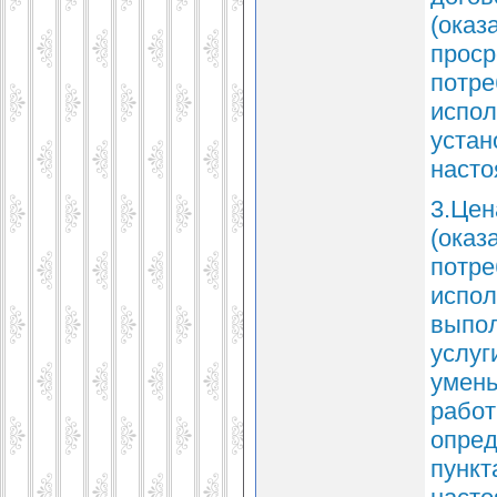
(оказ
проср
потре
испол
устан
насто
3.Цен
(оказ
потре
испол
выпол
услуг
умен
работ
опред
пункт