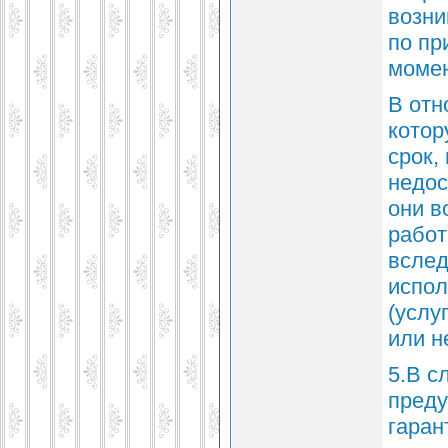
возни
по пр
момен
В отн
котор
срок,
недос
они в
работ
вслед
испол
(услу
или н
5.В с
преду
гаран