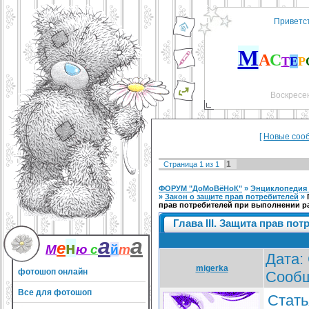
Приветс
М
А
С
Т
Е
Р
Воскресен
[
Новые соо
1
Страница
1
из
1
ФОРУМ "ДоМоВёНоК"
»
Энциклопедия 
»
Закон о защите прав потребителей
»
прав потребителей при выполнении ра
Глава III. Защита прав по
а
а
е
н
М
ю
с
й
т
Дата: 
migerka
фотошоп онлайн
Сооб
Все для фотошоп
Стать