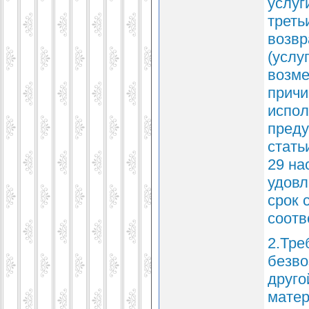
услуг
треть
возвр
(услу
возме
причи
испол
преду
стать
29 на
удовл
срок 
соотв
2.Тре
безво
друго
матер