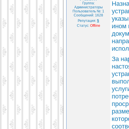
Назна
Группа:
Администраторы
устра
Пользователь №: 1
Сообщений:
1628
указы
Репутация:
5
ином
Статус:
Offline
докум
напра
испол
За на
насто
устра
выпол
услуг
потре
проср
разме
котор
соотв