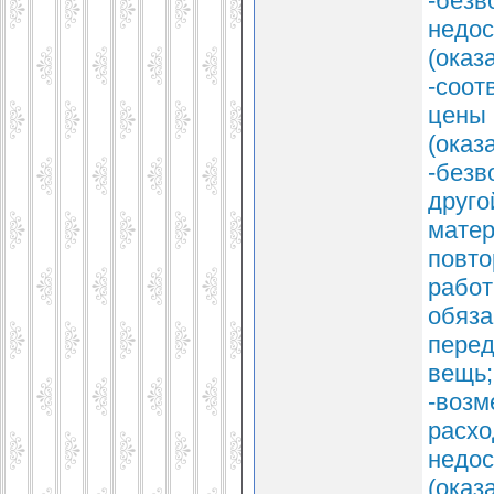
-безв
недос
(оказ
-соот
цены
(оказ
-безв
друго
матер
повто
работ
обяза
перед
вещь;
-возм
расхо
недос
(оказ