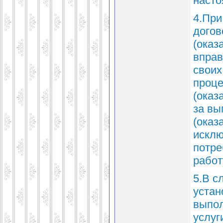
насто
4.При
догов
(оказ
вправ
своих
проце
(оказ
за вы
(оказ
исклю
потре
работ
5.В с
устан
выпол
услуг