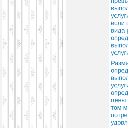
превы
выпол
услуг
если 
вида 
опред
выпол
услуги
Разме
опред
выпол
услуг
опред
цены 
том м
потре
удовл