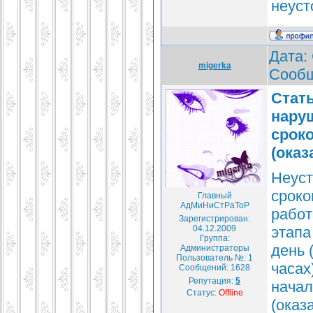
неуст
Дата: 
migerka
Сооб
Стать
нару
срок
(оказ
Неуст
сроко
Главный
АдМиНиСтРаТоР
работ
Зарегистрирован:
04.12.2009
этапа
Группа:
день 
Администраторы
Пользователь №: 1
часах
Сообщений:
1628
Репутация:
5
начал
Статус:
Offline
(оказ