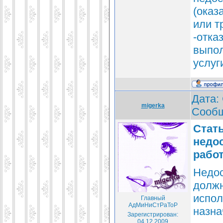
(оказ
или т
-отка
выпол
услуг
Дата: 
migerka
Сооб
Стать
недо
работ
Недос
должн
испол
Главный
АдМиНиСтРаТоР
назна
Зарегистрирован:
04.12.2009