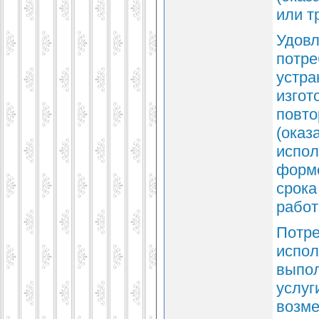
или т
Удовл
потре
устра
изгот
повто
(оказ
испол
форме
срока
работ
Потре
испол
выпол
услуг
возме