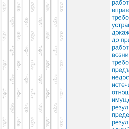
работ
вправ
требо
устра
докаж
до пр
работ
возни
требо
предъ
недос
истеч
отно
имуще
резул
преде
резул