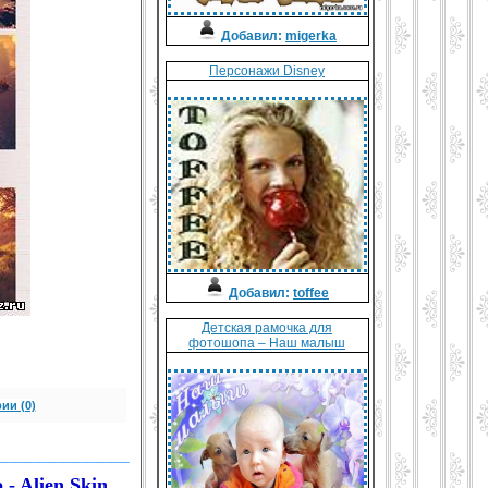
Добавил:
migerka
Персонажи Disney
Добавил:
toffee
Детская рамочка для
фотошопа – Наш малыш
ии (0)
___________
- Alien Skin