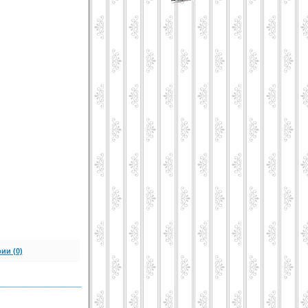
ии (0)
___________