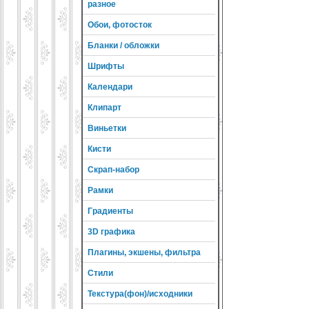
разное
Обои, фотосток
Бланки / обложки
Шрифты
Календари
Клипарт
Виньетки
Кисти
Скрап-набор
Рамки
Градиенты
3D графика
Плагины, экшены, фильтра
Стили
Текстура(фон)/исходники