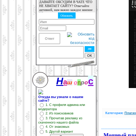
200
Н
с
а
ш
о
п
р
о
Откуда вы узнали о нашем
сайте?
1. С профиля админа или
модератора
Категория:
Плагин
2. Из поисковиков
3. Прочитав рекламу из
скаченного нашего файла
__________
4. От знакомых
5. Другой вариант
Мощный плаги