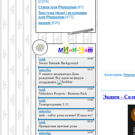
[2204]
Стили для Photoshop
[97]
Текстура (фон) / исходники
для Photoshop
[475]
разное
[635]
и
ч
и
М
н
-
а
т
Категория:
Плагин
__________
Экшен - Сол