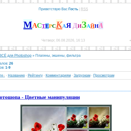
Приветствую Вас
Гость
|
RSS
М
К
З
А
С
Я
Д
А
Т
Е
Р
С
А
И
А
Й
Н
Четверг, 06.08.2026, 16:13
ВСЁ для Photoshop
» Плагины, экшены, фильтра
алов
:
26
ов
:
1-9
те
·
Названию
·
Рейтингу
·
Комментариям
·
Загрузкам
·
Просмотрам
_________________________________________
отошопа - Цветные манипуляции