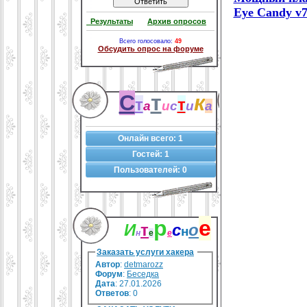
Eye Candy v7
Результаты
Архив опросов
Всего голосовало:
49
Обсудить опрос на форуме
С
т
к
т
т
а
и
с
и
а
Онлайн всего:
1
Гостей:
1
Пользователей:
0
р
е
И
т
с
о
н
н
е
е
Заказать услуги хакера
Автор
:
detmarozz
Форум
:
Беседка
Дата
: 27.01.2026
Ответов
:
0