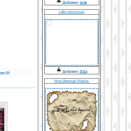
Добавил:
tank
Little princesses
Добавил:
DiZa
ии (0)
Урок.Жженая бумага.
___________