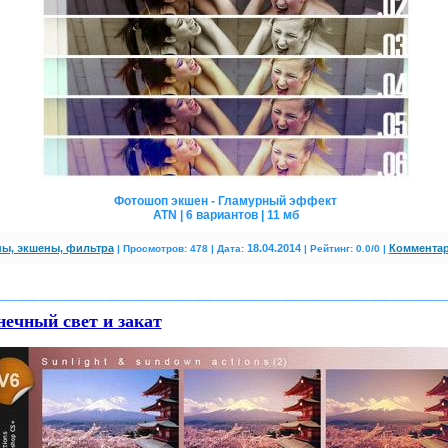
Фотошоп экшен - Гламурный эффект
ATN | 6 вариантов | 11 мб
ы, экшены, фильтра
18.04.2014
Комментар
|
Просмотров: 478 | Дата:
| Рейтинг: 0.0/0
|
_________________________________________
нечный свет и закат