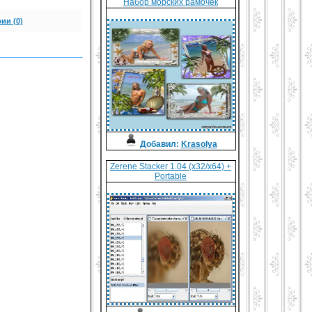
Набор морских рамочек
ии (0)
___________
Добавил:
Krasolya
Zerene Stacker 1.04 (x32/x64) +
Portable