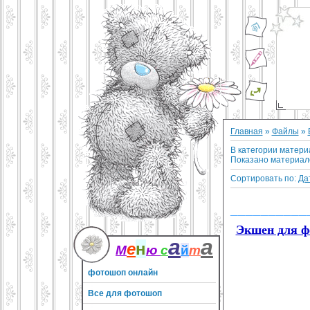
Главная
»
Файлы
»
В категории матери
Показано материал
Сортировать по
:
Да
__________
Экшен для ф
а
а
е
н
М
ю
с
й
т
фотошоп онлайн
Все для фотошоп