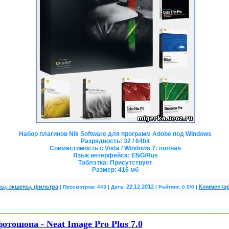
Набор плагинов Nik Software для программ Adobe под Windows
Разрядность
: 32 / 64bit
Совместимость с Vista / Windows 7
: полная
Язык интерфейса
: ENG/Rus
Таблэтка
: Присутствует
Размер
: 416 мб
ы, экшены, фильтра
22.12.2012
Комментар
|
Просмотров: 443 | Дата:
| Рейтинг: 0.0/0
|
_________________________________________
отошопа - Neat Image Pro Plus 7.0