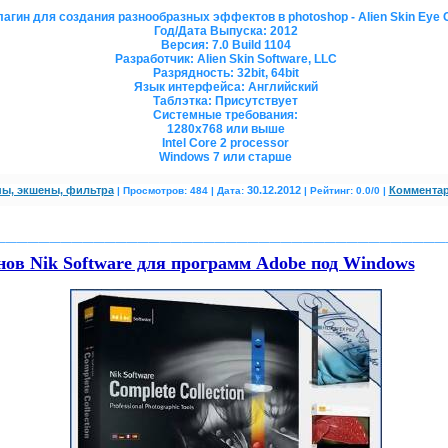
гин для создания разнообразных эффектов в photoshop - Alien Skin Eye C
Год/Дата Выпуска
: 2012
Версия
: 7.0 Build 1104
Разработчик
: Alien Skin Software, LLC
Разрядность
: 32bit, 64bit
Язык интерфейса
: Английский
Таблэтка
: Присутствует
Системные требования
:
1280x768 или выше
Intel Core 2 processor
Windows 7 или старше
ы, экшены, фильтра
30.12.2012
Комментар
|
Просмотров: 484 | Дата:
| Рейтинг: 0.0/0
|
_________________________________________
нов Nik Software для программ Adobe под Windows