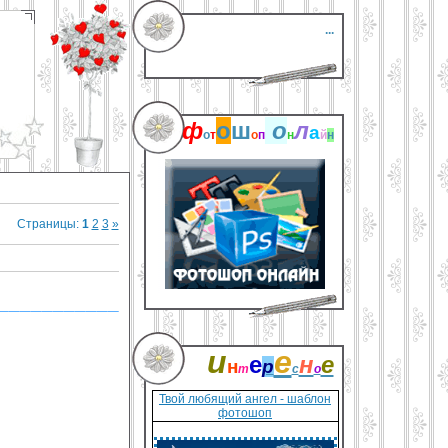
...
ф
о
ш
о
л
а
о
т
о
п
н
й
н
Страницы
:
1
2
3
»
___________
и
е
е
н
е
н
р
т
с
о
Твой любящий ангел - шаблон
фотошоп