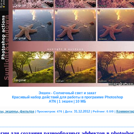
Экшен - Солнечный свет и закат
Красивый набор действий для работы в программе Photoshop
ATN | 1 экшен | 10 МБ
ы, экшены, фильтра
31.12.2012
Комментар
|
Просмотров: 476 | Дата:
| Рейтинг: 0.0/0
|
_________________________________________
н для создания разнообразных эффектов в photoshop 