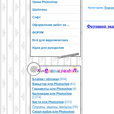
Уроки Photoshop
Категория:
Плагин
Шаблоны
Софт
__________
Оформление работ на ...
Фотошоп экш
ФОРУМ
Всё для видеомонтажа
Идеи для рукоделия
е
л
К
г
о
р
и
р
а
з
д
е
а
т
и
а
Бланки / обложки
[304]
Виньетки для Photoshop
[61]
Градиенты для Photoshop
[4]
Календари для Photoshop
[1374]
Кисти для Photoshop
[222]
Плагины, экшены, фильтра
[26]
Скрап-набор для Photoshop