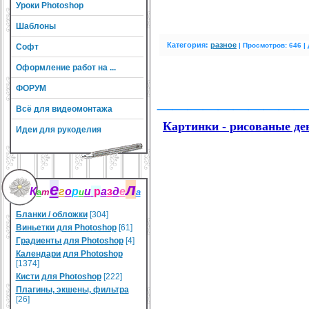
Уроки Photoshop
Шаблоны
Категория:
разное
|
Просмотров: 646 |
Софт
Оформление работ на ...
__________
ФОРУМ
Всё для видеомонтажа
Картинки - рисованые д
Идеи для рукоделия
е
л
К
г
о
р
и
р
а
з
д
е
а
т
и
а
Бланки / обложки
[304]
Виньетки для Photoshop
[61]
Градиенты для Photoshop
[4]
Календари для Photoshop
[1374]
Кисти для Photoshop
[222]
Плагины, экшены, фильтра
[26]