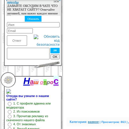
200
Н
с
а
ш
о
п
р
о
Откуда вы узнали о нашем
сайте?
1. С профиля админа или
модератора
2. Из поисковиков
3. Прочитав рекламу из
скаченного нашего файла
Категория:
разное
|
Просмотров: 863 |
4. От знакомых
5. Другой вариант