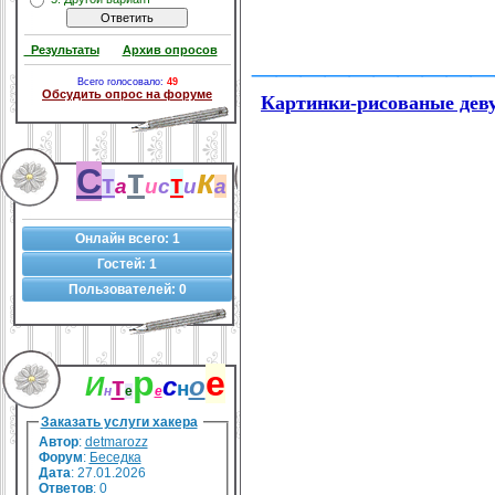
__________
Результаты
Архив опросов
Всего голосовало:
49
Обсудить опрос на форуме
Картинки-рисованые дев
С
т
к
т
т
а
и
с
и
а
Онлайн всего:
1
Гостей:
1
Пользователей:
0
р
е
И
т
с
о
н
н
е
е
Заказать услуги хакера
Автор
:
detmarozz
Форум
:
Беседка
Дата
: 27.01.2026
Ответов
:
0