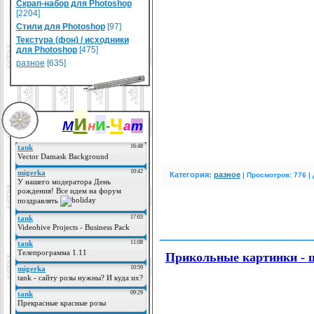
Скрап-набор для Photoshop
[2204]
Стили для Photoshop
[97]
Текстура (фон) / исходники
для Photoshop
[475]
разное
[635]
и
ч
и
М
н
-
а
т
Категория:
разное
|
Просмотров: 776 |
__________
Прикольные картинки - 