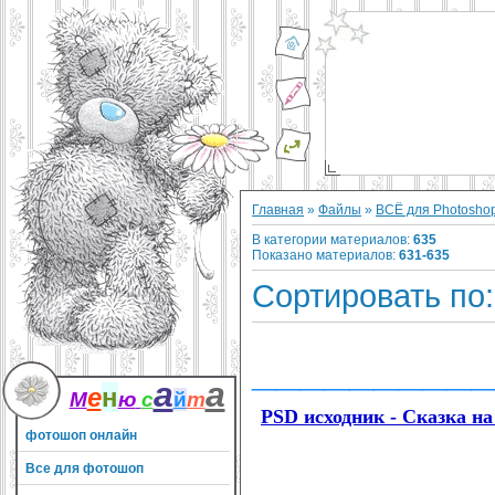
Главная
»
Файлы
»
ВСЁ для Photosho
В категории материалов
:
635
Показано материалов
:
631-635
Сортировать по
__________
а
а
е
н
М
ю
с
й
т
PSD исходник - Сказка на
фотошоп онлайн
Все для фотошоп